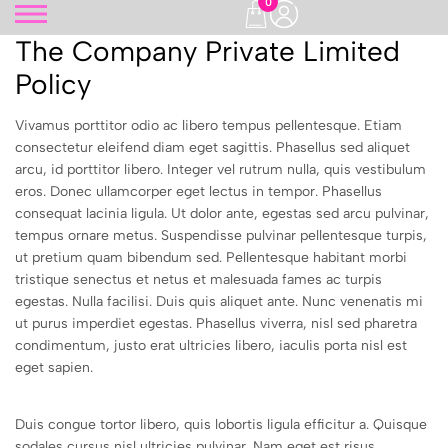
0
The Company Private Limited
Policy
Vivamus porttitor odio ac libero tempus pellentesque. Etiam
consectetur eleifend diam eget sagittis. Phasellus sed aliquet
arcu, id porttitor libero. Integer vel rutrum nulla, quis vestibulum
eros. Donec ullamcorper eget lectus in tempor. Phasellus
consequat lacinia ligula. Ut dolor ante, egestas sed arcu pulvinar,
tempus ornare metus. Suspendisse pulvinar pellentesque turpis,
ut pretium quam bibendum sed. Pellentesque habitant morbi
tristique senectus et netus et malesuada fames ac turpis
egestas. Nulla facilisi. Duis quis aliquet ante. Nunc venenatis mi
ut purus imperdiet egestas. Phasellus viverra, nisl sed pharetra
condimentum, justo erat ultricies libero, iaculis porta nisl est
eget sapien.
Duis congue tortor libero, quis lobortis ligula efficitur a. Quisque
sodales cursus nisl ultricies pulvinar. Nam eget est risus.